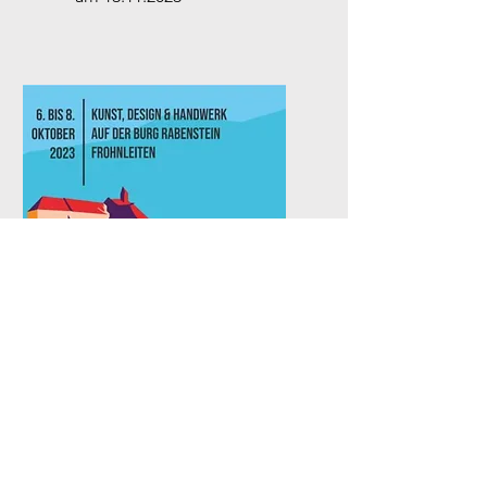
Kunst, Design und
Handwerk
Ausstellung
auf der Burg
Rabenstein/Frohnleiten
von
06.10. - 8.10.2023