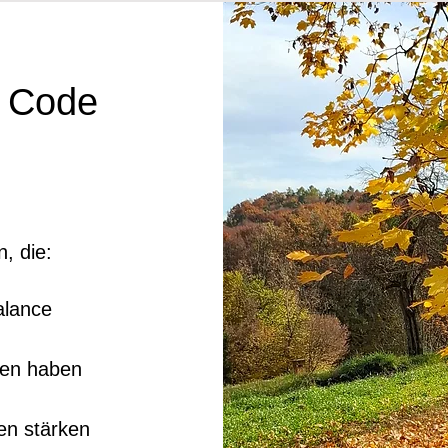
 Code
, die:
alance
den haben
den stärken