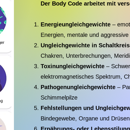
Der Body Code arbeitet mit ver
Energieungleichgewichte
– emot
Energien, mentale und aggressive
Ungleichgewichte in Schaltkrei
Chakren, Unterbrechungen, Merid
Toxinungleichgewichte
– Schwerm
elektromagnetisches Spektrum, Che
Pathogenungleichgewichte
– Par
Schimmelpilze
Fehlstellungen und Ungleichge
Bindegewebe, Organe und Drüsen
Ernährungs- oder Lebensstilung