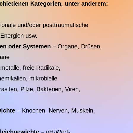
schiedenen Kategorien, unter anderem:
ionale und/oder posttraumatische
 Energien usw.
sen oder Systemen
– Organe, Drüsen,
iane
etalle, freie Radikale,
mikalien, mikrobielle
asiten, Pilze, Bakterien, Viren,
wichte
– Knochen, Nerven, Muskeln,
leichgewichte
– pH-Wert-